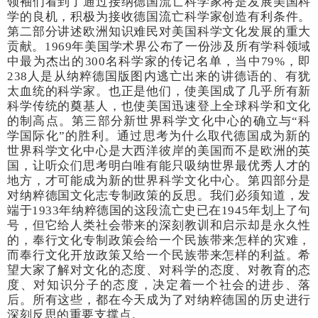
领袖们看到了通过接纳德国流亡科学家将是发展美国科
学的良机，
积极为接收德国流亡科学家创造有利条件。
第二部分讲述欧洲知识难民对美国科学文化发展的重大
贡献。1969年美国学术界公布了一份涉及所有学科领域
中最为杰出的300名科学家的传记名单，当中79%，即
238人是从纳粹德国版图内逃亡出来的讲德语的、有犹
太血统的科学家。也正是他们，使美国成了几乎所有新
科学传统的奠基人，也使美国迅速登上全球科学和文化
的制高点。第三部分新世界科学文化中心的确立与“科
学国际化”的胜利。通过思考为什么取代德国成为新的
世界科学文化中心是大西洋彼岸的美国而不是欧洲的英
国，让听众们思考明白唯有能只吸纳世界最优秀人才的
地方，才可能成为新的世界科学文化中心。第四部分是
对纳粹德国文化志专制政策的反思。我们必须知道，发
端于1933年纳粹德国的这段流亡史已在1945年划上了句
号，但它给人类社会带来的深刻教训和启示却是永久性
的，奉行文化专制政策会给一个民族带来怎样的灾难，
而奉行文化开放政策又给一个民族带来怎样的利益。希
望大家了解
对文化的态度、对科学的态度、对教育的态
度、对知识分子的态度，决定着一个社会的进步、落
后。所有这些，都在今天成为了
对纳粹德国的历史进行
深刻反思的重要支撑点。