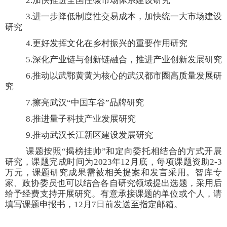
2.加快推进全国性碳市场体系建设研究
3.进一步降低制度性交易成本，加快统一大市场建设
研究
4.更好发挥文化在乡村振兴的重要作用研究
5.深化产业链与创新链融合，推进产业创新发展研究
6.
推动以武鄂黄黄为核心的武汉都市圈高质量发展研
究
7.
擦亮
武汉
“中国车谷”品牌
研究
8.推进量子科技产业发展研究
9.推动武汉长江新区建设发展研究
课题按照
“揭榜挂帅”和定向委托相结合的方式开展
研究，课题完成时间为
2023年12月底，每项课题资助2-3
万元，课题研究成果需被相关提案和发言采用。
智库专
家、政协委员也可以结合各自研究领域提出选题，采用后
给予经费支持开展研究。有意承接课题的单位或个人，请
填写课题申报书，
12
月
7
日前发送至指定邮箱。