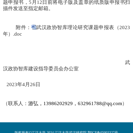
题申报书，
5
月
12
日前将电子版及盖章的纸质版申报书扫
描件发送至指定邮箱。
附件：
武汉政协智库理论研究课题申报表（2023
年）.doc
武
汉政协智库建设指导委员会办公室
2023
年
4
月
26
日
（
联系人：
游弘，
13986202929，632961788@qq.com
）
版权所有©江汉大学 2024 江汉大学武汉研究院 鄂ICP备05003327号