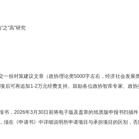
”之“高”研究
交一份对策建议文章（政协理论类
5000
字左右，经济社会发展
结项后可再追加
1-2
万元经费支持。鼓励各位政协智库专家、政协
报书，
2026
年
3
月
30
日前将电子版及盖章的纸质版申报书扫描件
，须在《申请书》中详细说明所申请项目与承担项目的区别，否