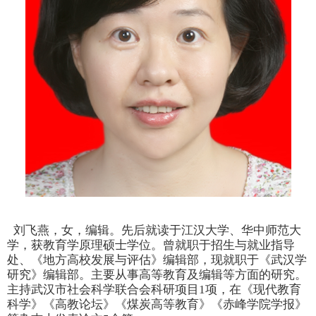
刘飞燕，女，编辑。先后就读于江汉大学、华中师范大
学，获教育学原理硕士学位。曾就职于招生与就业指导
处、《地方高校发展与评估》编辑部，现就职于《武汉学
研究》编辑部。主要从事高等教育及编辑等方面的研究。
主持
武汉市社会科学联合会
科研项目
1
项，在
《现代教育
科学》《高教论坛》
《
煤炭高等教育
》《
赤峰学院学报
》