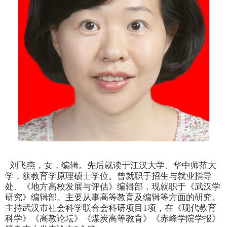
刘飞燕，女，编辑。先后就读于江汉大学、华中师范大
学，获教育学原理硕士学位。曾就职于招生与就业指导
处、《地方高校发展与评估》编辑部，现就职于《武汉学
研究》编辑部。主要从事高等教育及编辑等方面的研究。
主持
武汉市社会科学联合会
科研项目
1
项，在
《现代教育
科学》《高教论坛》
《
煤炭高等教育
》《
赤峰学院学报
》